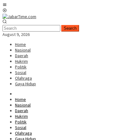
Skip
Mobile
to
Menu
content
Search
August 9, 2026
Home
Nasional
Daerah
Hukrim
Politik
Sosial
Olahraga
Gaya Hidup
Home
Nasional
Daerah
Hukrim
Politik
Sosial
Olahraga
Gaya Hidup