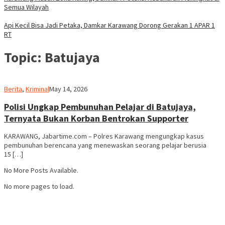
Semua Wilayah
Api Kecil Bisa Jadi Petaka, Damkar Karawang Dorong Gerakan 1 APAR 1
RT
Topic:
Batujaya
admin
Berita
,
Kriminal
May 14, 2026
Polisi Ungkap Pembunuhan Pelajar di Batujaya,
Ternyata Bukan Korban Bentrokan Supporter
KARAWANG, Jabartime.com – Polres Karawang mengungkap kasus
pembunuhan berencana yang menewaskan seorang pelajar berusia
15 […]
No More Posts Available.
No more pages to load.