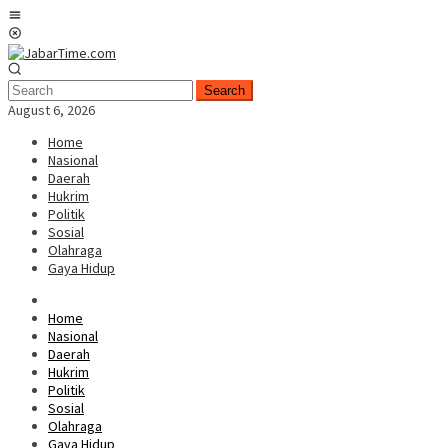
Skip
Mobile
to
Menu
content
Search
August 6, 2026
Home
Nasional
Daerah
Hukrim
Politik
Sosial
Olahraga
Gaya Hidup
Home
Nasional
Daerah
Hukrim
Politik
Sosial
Olahraga
Gaya Hidup