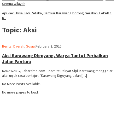
Semua Wilayah
Api Kecil Bisa Jadi Petaka, Damkar Karawang Dorong Gerakan 1 APAR 1
RT
Topic:
Aksi
admin
Berita
,
Daerah
,
Sosial
February 2, 2026
Aksi Karawang Digoyang, Warga Tuntut Perbaikan
Jalan Pantura
KARAWANG, Jabartime.com – Komite Rakyat Sipil Karawang menggelar
aksi unjuk rasa bertajuk “Karawang Digoyang Jalan […]
No More Posts Available.
No more pages to load.