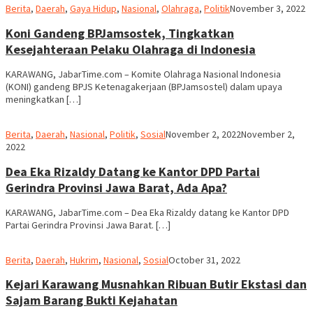
JabarTime.com
admin
Berita
,
Daerah
,
Gaya Hidup
,
Nasional
,
Olahraga
,
Politik
November 3, 2022
Koni Gandeng BPJamsostek, Tingkatkan
Kesejahteraan Pelaku Olahraga di Indonesia
KARAWANG, JabarTime.com – Komite Olahraga Nasional Indonesia
(KONI) gandeng BPJS Ketenagakerjaan (BPJamsostel) dalam upaya
meningkatkan […]
admin
Berita
,
Daerah
,
Nasional
,
Politik
,
Sosial
November 2, 2022
November 2,
2022
Dea Eka Rizaldy Datang ke Kantor DPD Partai
Gerindra Provinsi Jawa Barat, Ada Apa?
KARAWANG, JabarTime.com – Dea Eka Rizaldy datang ke Kantor DPD
Partai Gerindra Provinsi Jawa Barat. […]
admin
Berita
,
Daerah
,
Hukrim
,
Nasional
,
Sosial
October 31, 2022
Kejari Karawang Musnahkan Ribuan Butir Ekstasi dan
Sajam Barang Bukti Kejahatan