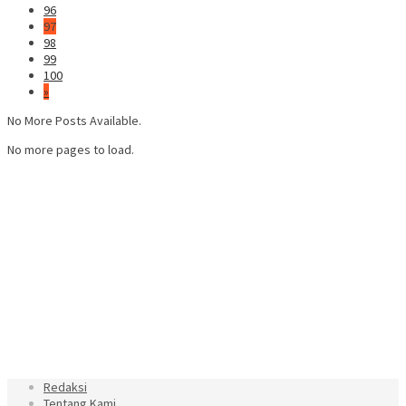
96
97
98
99
100
»
No More Posts Available.
No more pages to load.
Redaksi
Tentang Kami