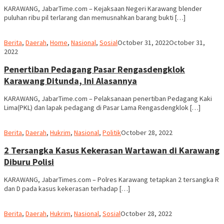
KARAWANG, JabarTime.com – Kejaksaan Negeri Karawang blender
puluhan ribu pil terlarang dan memusnahkan barang bukti […]
admin
Berita
,
Daerah
,
Home
,
Nasional
,
Sosial
October 31, 2022
October 31,
2022
Penertiban Pedagang Pasar Rengasdengklok
Karawang Ditunda, Ini Alasannya
KARAWANG, JabarTime.com – Pelaksanaan penertiban Pedagang Kaki
Lima(PKL) dan lapak pedagang di Pasar Lama Rengasdengklok […]
admin
Berita
,
Daerah
,
Hukrim
,
Nasional
,
Politik
October 28, 2022
2 Tersangka Kasus Kekerasan Wartawan di Karawang
Diburu Polisi
KARAWANG, JabarTimes.com – Polres Karawang tetapkan 2 tersangka R
dan D pada kasus kekerasan terhadap […]
admin
Berita
,
Daerah
,
Hukrim
,
Nasional
,
Sosial
October 28, 2022