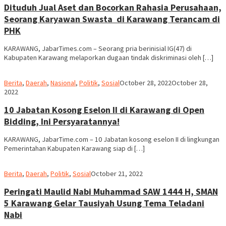
Dituduh Jual Aset dan Bocorkan Rahasia Perusahaan,
Seorang Karyawan Swasta di Karawang Terancam di
PHK
KARAWANG, JabarTimes.com – Seorang pria berinisial IG(47) di
Kabupaten Karawang melaporkan dugaan tindak diskriminasi oleh […]
admin
Berita
,
Daerah
,
Nasional
,
Politik
,
Sosial
October 28, 2022
October 28,
2022
10 Jabatan Kosong Eselon II di Karawang di Open
Bidding, Ini Persyaratannya!
KARAWANG, JabarTime.com – 10 Jabatan kosong eselon II di lingkungan
Pemerintahan Kabupaten Karawang siap di […]
admin
Berita
,
Daerah
,
Politik
,
Sosial
October 21, 2022
Peringati Maulid Nabi Muhammad SAW 1444 H, SMAN
5 Karawang Gelar Tausiyah Usung Tema Teladani
Nabi