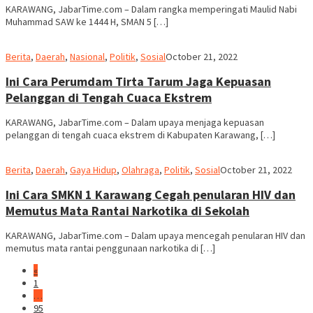
KARAWANG, JabarTime.com – Dalam rangka memperingati Maulid Nabi
Muhammad SAW ke 1444 H, SMAN 5 […]
admin
Berita
,
Daerah
,
Nasional
,
Politik
,
Sosial
October 21, 2022
Ini Cara Perumdam Tirta Tarum Jaga Kepuasan
Pelanggan di Tengah Cuaca Ekstrem
KARAWANG, JabarTime.com – Dalam upaya menjaga kepuasan
pelanggan di tengah cuaca ekstrem di Kabupaten Karawang, […]
admin
Berita
,
Daerah
,
Gaya Hidup
,
Olahraga
,
Politik
,
Sosial
October 21, 2022
Ini Cara SMKN 1 Karawang Cegah penularan HIV dan
Memutus Mata Rantai Narkotika di Sekolah
KARAWANG, JabarTime.com – Dalam upaya mencegah penularan HIV dan
memutus mata rantai penggunaan narkotika di […]
«
1
…
95