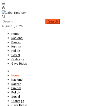
Skip
Mobile
to
Menu
content
Search
August 6, 2026
Home
Nasional
Daerah
Hukrim
Politik
Sosial
Olahraga
Gaya Hidup
Home
Nasional
Daerah
Hukrim
Politik
Sosial
Olahraga
Gaya Hidup